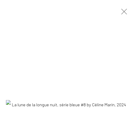
COPYRIGHT © 2026 WWW.HUSKGALLERY.COM
SITE BY ARTLOGIC