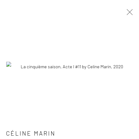
ARTWORKS
ALL
PAINTINGS
INSTALLATIONS
DRAWINGS
COPYRIGHT © 2026 WWW.HUSKGALLERY.COM
SITE BY ARTLOGIC
CÉLINE MARIN