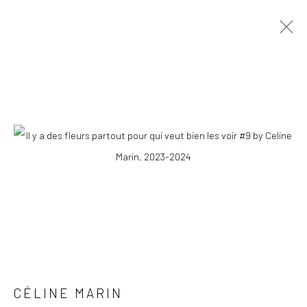
CÉLINE MARIN
OVERVIEW
WORKS
PRESS
EXHIBITIONS
PUBLICATIONS
EVENTS
STORE
COPYRIGHT © 2026 WWW.HUSKGALLERY.COM
SITE BY ARTLOGIC
CÉLINE MARIN