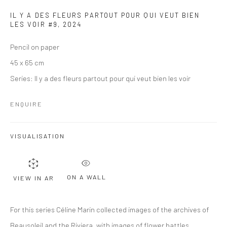
IL Y A DES FLEURS PARTOUT POUR QUI VEUT BIEN
LES VOIR #9
,
2024
Pencil on paper
45 x 65 cm
Series:
Il y a des fleurs partout pour qui veut bien les voir
ENQUIRE
VISUALISATION
ON A WALL
VIEW IN AR
For this series Céline Marin collected images of the archives of
Beausoleil and the Riviera, with images of flower battles,