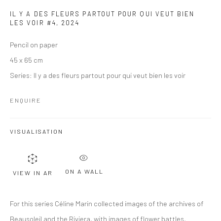
IL Y A DES FLEURS PARTOUT POUR QUI VEUT BIEN
LES VOIR #4
,
2024
Pencil on paper
45 x 65 cm
Series:
Il y a des fleurs partout pour qui veut bien les voir
ENQUIRE
VISUALISATION
ON A WALL
VIEW IN AR
For this series Céline Marin collected images of the archives of
Beausoleil and the Riviera, with images of flower battles,