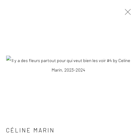
CÉLINE MARIN
OVERVIEW
WORKS
PRESS
EXHIBITIONS
PUBLICATIONS
EVENTS
STORE
COPYRIGHT © 2026 WWW.HUSKGALLERY.COM
SITE BY ARTLOGIC
CÉLINE MARIN